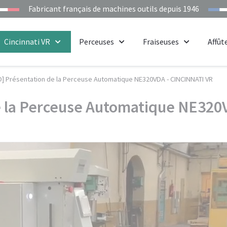
Fabricant français de machines outils depuis 1946
Cincinnati VR
Perceuses
Fraiseuses
Affût
O] Présentation de la Perceuse Automatique NE320VDA - CINCINNATI VR
e la Perceuse Automatique NE320