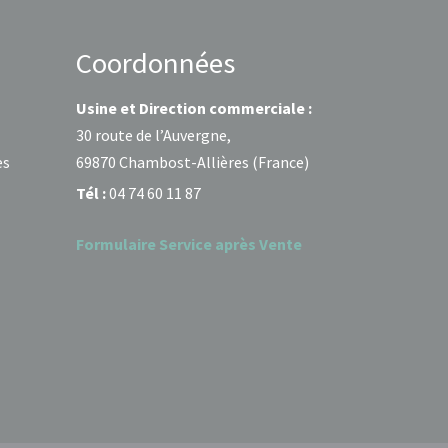
Coordonnées
Usine et Direction commerciale :
30 route de l’Auvergne,
es
69870 Chambost-Allières (France)
Tél :
04 74 60 11 87
Formulaire Service après Vente