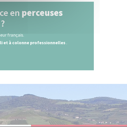
nce en
perceuses
?
eur français.
li et à colonne professionnelles
.