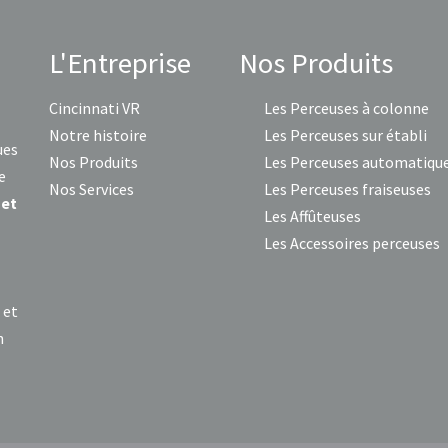
L'Entreprise
Nos Produits
Cincinnati VR
Les Perceuses à colonne
Notre histoire
Les Perceuses sur établi
ues
Nos Produits
Les Perceuses automatiqu
e
Nos Services
Les Perceuses fraiseuses
 et
Les Affûteuses
Les Accessoires perceuses
s
et
n