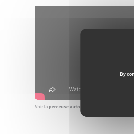
By con
Voir la
perceuse automatique NE320VDA
en dét