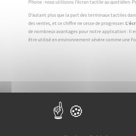
Phone : nous utilisons l’écran tactile au quotidien. 
D’autant plus que la part des terminaux tactiles dans
des ventes, et ce chiffre ne cesse de progresser.
L’éc
de nombreux avantages pour notre application : Il 
être utilisé en environnement sévère comme une Fo
Une prise en main rapide,