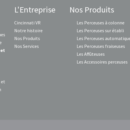
L'Entreprise
Nos Produits
Cincinnati VR
Les Perceuses à colonne
Notre histoire
Les Perceuses sur établi
ues
Nos Produits
Les Perceuses automatiqu
e
Nos Services
Les Perceuses fraiseuses
 et
Les Affûteuses
Les Accessoires perceuses
s
et
n