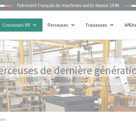
Fabricant français de machines outils depuis 1946
Cincinnati VR
Perceuses
Fraiseuses
Affût
erceuses de dernière générati
Depuis 2009, des perceuses équipées d’écran Tactile
ion