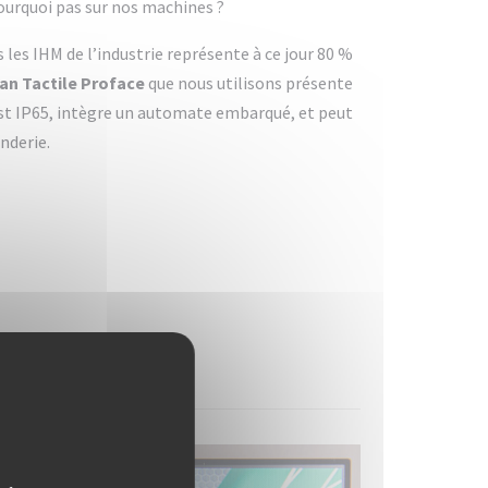
Pourquoi pas sur nos machines ?
 les IHM de l’industrie représente à ce jour 80 %
ran Tactile Proface
que nous utilisons présente
est IP65, intègre un automate embarqué, et peut
nderie.