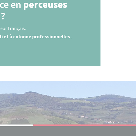
nce en
perceuses
?
eur français.
li et à colonne professionnelles
.