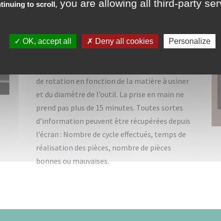
et une gestion de
you are allowing all third-party se
tinuing to scroll,
production améliorée
L’aide intuitive permet à l’opérateur d’être
OK, accept all
Deny all cookies
Personalize
guidé à chaque étape d’utilisation de la
machine. Elle vous permet de définir la vitesse
de rotation en fonction de la matière à usiner
et du diamètre de l’outil. La prise en main ne
prend pas plus de 15 minutes. Toutes sortes
d’information peuvent être récupérées depuis
l’écran : Nombre de cycle effectués, temps de
réalisation des pièces, nombre de pièces
bonnes ou mauvaises.