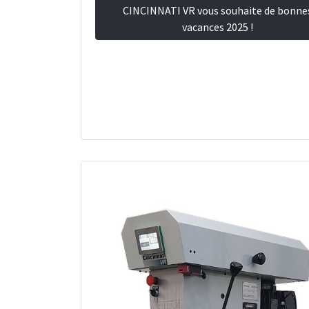
CINCINNATI VR vous souhaite de bonne
vacances 2025 !