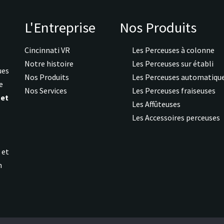
L'Entreprise
Nos Produits
Cincinnati VR
Les Perceuses à colonne
Notre histoire
Les Perceuses sur établi
ues
Nos Produits
Les Perceuses automatiqu
e
Nos Services
Les Perceuses fraiseuses
 et
Les Affûteuses
Les Accessoires perceuses
s
et
n