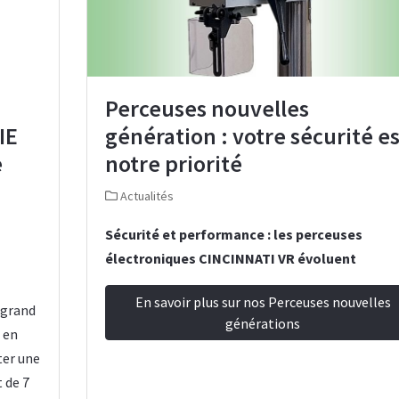
Perceuses nouvelles
IE
génération : votre sécurité es
e
notre priorité
Actualités
Sécurité et performance : les perceuses
électroniques CINCINNATI VR évoluent
En savoir plus sur nos Perceuses nouvelles
n grand
générations
 en
ter une
 de 7