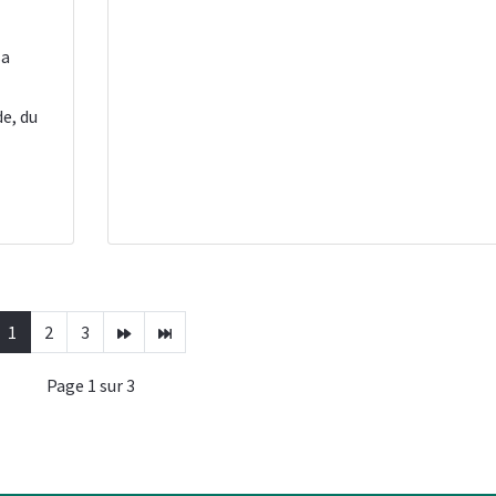
sa
de, du
1
2
3
Page 1 sur 3